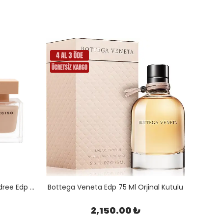
Narciso Rodriguez Narciso Poudree Edp 90 Ml Orjinal Kutulu
Bottega Veneta Edp 75 Ml Orjinal Kutulu
2,150.00 ₺