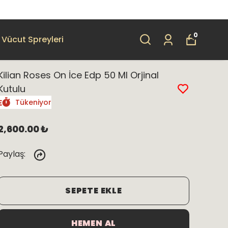
0
Vücut Spreyleri
Kilian Roses On İce Edp 50 Ml Orjinal
Kutulu
Tükeniyor
2,600.00 ₺
Paylaş
:
SEPETE EKLE
HEMEN AL