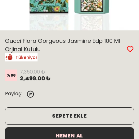
Gucci Flora Gorgeous Jasmine Edp 100 Ml
Orjinal Kutulu
Tükeniyor
7,350.00 ₺
%
66
2,499.00 ₺
Paylaş
:
SEPETE EKLE
HEMEN AL