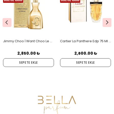
Jimmy Choo İ Want Choo Le Parfum Edp 100 Ml Orjinal Kutulu
Cartier La Panthere Edp 75 Ml Orjinal Kutulu
2,850.00 ₺
2,600.00 ₺
SEPETE EKLE
SEPETE EKLE