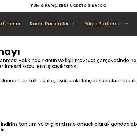
TÜM SIPARIŞLERDE ÜCRETSIZ KARGO
 Ürünler
Kadın Parfümler
Erkek Parfümler
Onayı
nlenmesi Hakkında Kanun ve ilgili mevzuat çerçevesinde haz
erilmesini kabul etmiş sayılırsınız.
anan tüm kullanıcılar, aşağıdaki iletişim kanalları aracılığı
ndirim, tanıtım ve bilgilendirme amaçlı olarak gönderilebilir.
ir.