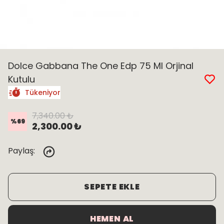
Dolce Gabbana The One Edp 75 Ml Orjinal
Kutulu
Tükeniyor
7,340.00 ₺
%
69
2,300.00 ₺
Paylaş
:
SEPETE EKLE
HEMEN AL