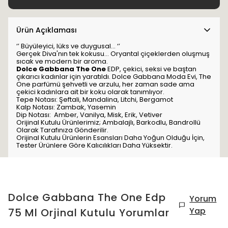
Ürün Açıklaması
‘’ Büyüleyici, lüks ve duygusal… ‘’
Gerçek Diva'nın tek kokusu… Oryantal çiçeklerden oluşmuş
sıcak ve modern bir aroma.
Dolce Gabbana The One
EDP, çekici, seksi ve baştan
çıkarıcı kadınlar için yaratıldı. Dolce Gabbana Moda Evi, The
One parfümü şehvetli ve arzulu, her zaman sade ama
çekici kadınlara ait bir koku olarak tanımlıyor.
Tepe Notası: Şeftali, Mandalina, Litchi, Bergamot
Kalp Notası: Zambak, Yasemin
Dip Notası: Amber, Vanilya, Misk, Erik, Vetiver
Orijinal Kutulu Ürünlerimiz; Ambalajlı, Barkodlu, Bandrollü
Olarak Tarafınıza Gönderilir.
Orijinal Kutulu Ürünlerin Esansları Daha Yoğun Olduğu İçin,
Tester Ürünlere Göre Kalıcılıkları Daha Yüksektir.
Dolce Gabbana The One Edp
Yorum
Yap
75 Ml Orjinal Kutulu
Yorumlar