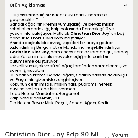
Ürün Açıklaması
‘’ Hiç hissetmediğiniz kadar duyularınızı harekete
geçirecektir. ‘’
Sandal ağacının kremsi yumuşaklığı ve beyaz miskin
rahatlatıcı parlaklığı, kalp notasında Damask gülü ve
yaseminle buluşuyor. Mutluluk
Christian Dior Joy
' un baş
döndürücü kokusuyla somutlaştırılıyor..
Anında coşkulu bir sevinç, çiçekleri bir araya getiren
tatlandırılmış Bergamot ve Mandalina ile şekillendiriliyor.
Christian Dior Joy
, hem esans hem öz formda gül, sarhoş
edici Yasemin ile sulu meyveler eşliğinde canlı bir
gülümseme oluşturuyor.
Lezzetli yumuşak ve sütsü ağaç tarafından sarmalanmış ve
sevilmiş hissettirir.
Bu sıcak ve kremsi Sandal ağacı, Sedir'in hassas dokunuşu
ve Paçuli'nin gizemiyle zenginleşiyor.
Kokunun derin imzası, miskin hafif, pudramsı nefesi;
duyusal ve ten tene hissi vermesi.
Tepe Notası: Mandalina, Bergamot
Kalp Notası: Yasemin, Gül
Dip Notası: Beyaz Misk, Paçuli, Sandal Ağacı, Sedir
Christian Dior Joy Edp 90 Ml
Yorum