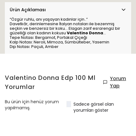
Ürün Açıklaması
“Özgür ruhlu, anı yaşayan kadınlar için..”
Davetkâr, derinlemesine İtalyan notaları ile bezenmiş
seçkin ve benzersiz bir koku… Elagan zarif esrarengiz bir
güzelliği olan kadının kokusu
Valentino Donna
…
Tepe Notası: Bergamot, Portakal Çiçeği
Kalp Notası: Neroli, Mimoza, Sümbülteber, Yasemin
Dip Notası: Paçuli, Amber
Valentino Donna Edp 100 Ml
Yorum
Yap
Yorumlar
Bu ürün için henüz yorum
Sadece görsel olan
yapılmamış.
yorumları göster