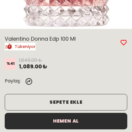
Valentino Donna Edp 100 Ml
Tükeniyor
1,845.00 ₺
%
41
1,089.00 ₺
Paylaş
:
SEPETE EKLE
HEMEN AL