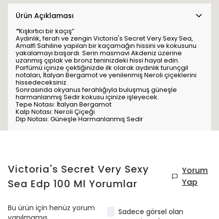
Ürün Açıklaması
“
Kışkırtıcı bir kaçış”
Aydınlık, ferah ve zengin Victoria's Secret Very Sexy Sea,
Amalfi Sahiline yapılan bir kaçamağın hissini ve kokusunu
yakalamayı başardı. Serin masmavi Akdeniz üzerine
uzanmış çıplak ve bronz teninizdeki hissi hayal edin.
Parfümü içinize çektiğinizde ilk olarak aydınlık turunçgil
notaları, İtalyan Bergamot ve yenilenmiş Neroli çiçeklerini
hissedeceksiniz.
Sonrasında okyanus ferahlığıyla buluşmuş güneşle
harmanlanmış Sedir kokusu içinize işleyecek.
Tepe Notası: İtalyan Bergamot
Kalp Notası: Neroli Çiçeği
Dip Notası: Güneşle Harmanlanmış Sedir
Victoria's Secret Very Sexy
Yorum
Yap
Sea Edp 100 Ml
Yorumlar
Bu ürün için henüz yorum
Sadece görsel olan
yapılmamış.