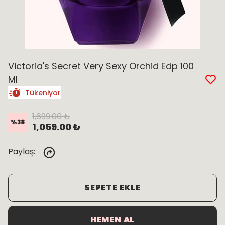
Victoria's Secret Very Sexy Orchid Edp 100
Ml
Tükeniyor
1,699.00 ₺
%
38
1,059.00 ₺
Paylaş
:
SEPETE EKLE
HEMEN AL