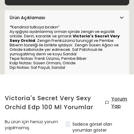
Ürün Açıklaması
“
Kendinizi tutkuya bırakın”
Ay ışığıyla aydınlanmış orman içinde zengin ve egzotik
orkide. Derin, karanlık ve şımarık
Victoria's Secret Very
Sexy Orchid
. Zengin Frenküzümü turunçgil ve Pembe
Biberin tazeliği ile birlikte ışıldıyor. Zengin Süsen Ağacı ve
Orkide kalbinizde yer edinecek. Saf Patchouli ile
yumuşatılmış derin ve koyu Sandal
Tepe Notası: Frenk Üzümü, Pembe Biber
Kalp Notası: Süsen Ormanı, Orkide
Dip Notası: Saf Paçuli, Sandal
Victoria's Secret Very Sexy
Yorum
Yap
Orchid Edp 100 Ml
Yorumlar
Bu ürün için henüz yorum
Sadece görsel olan
yapılmamış.
yorumları göster