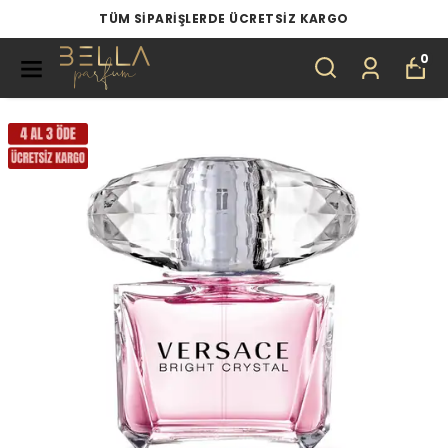
RGO
TÜM ÜRÜNLERDE 4 AL 3 ÖDE
0