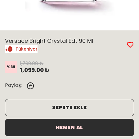
Versace Bright Crystal Edt 90 Ml
Tükeniyor
1,799.00 ₺
%
39
1,099.00 ₺
Paylaş
:
SEPETE EKLE
HEMEN AL