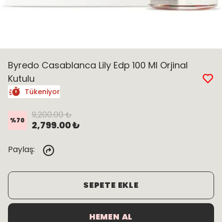
Byredo Casablanca Lily Edp 100 Ml Orjinal
Kutulu
Tükeniyor
9,200.00 ₺
%
70
2,799.00 ₺
Paylaş
:
SEPETE EKLE
HEMEN AL