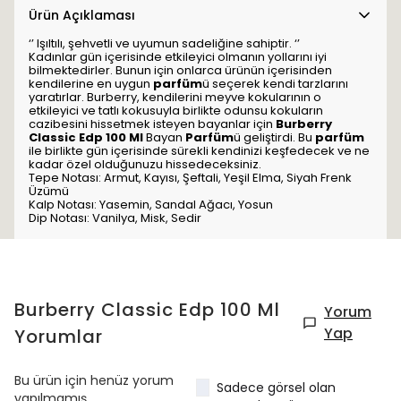
Ürün Açıklaması
‘’ Işıltılı, şehvetli ve uyumun sadeliğine sahiptir. ‘’
Kadınlar gün içerisinde etkileyici olmanın yollarını iyi
bilmektedirler. Bunun için onlarca ürünün içerisinden
kendilerine en uygun
parfüm
ü seçerek kendi tarzlarını
yaratırlar. Burberry, kendilerini meyve kokularının o
etkileyici ve tatlı kokusuyla birlikte odunsu kokuların
cazibesini hissetmek isteyen bayanlar için
Burberry
Classic
Edp
100 Ml
Bayan
Parfüm
ü geliştirdi. Bu
parfüm
ile birlikte gün içerisinde sürekli kendinizi keşfedecek ve ne
kadar özel olduğunuzu hissedeceksiniz.
Tepe Notası: Armut, Kayısı, Şeftali, Yeşil Elma, Siyah Frenk
Üzümü
Kalp Notası: Yasemin, Sandal Ağacı, Yosun
Dip Notası: Vanilya, Misk, Sedir
Burberry Classic Edp 100 Ml
Yorum
Yap
Yorumlar
Bu ürün için henüz yorum
Sadece görsel olan
yapılmamış.