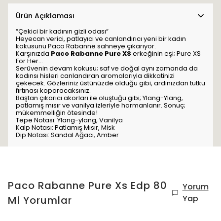
Ürün Açıklaması
“Çekici bir kadının gizli odası“
Heyecan verici, patlayıcı ve canlandırıcı yeni bir kadın
kokusunu Paco Rabanne sahneye çıkarıyor.
Karşınızda
Paco Rabanne Pure XS
erkeğinin eşi; Pure XS
For Her...
Serüvenin devam kokusu; saf ve doğal aynı zamanda da
kadınsı hisleri canlandıran aromalarıyla dikkatinizi
çekecek. Gözleriniz üstünüzde olduğu gibi, ardınızdan tutku
fırtınası koparacaksınız.
Baştan çıkarıcı akorları ile oluştuğu gibi; Ylang-Ylang,
patlamış mısır ve vanilya izleriyle harmanlanır. Sonuç;
mükemmelliğin ötesinde!
Tepe Notası: Ylang-ylang, Vanilya
Kalp Notası: Patlamış Mısır, Misk
Dip Notası: Sandal Ağacı, Amber
Paco Rabanne Pure Xs Edp 80
Yorum
Yap
Ml
Yorumlar