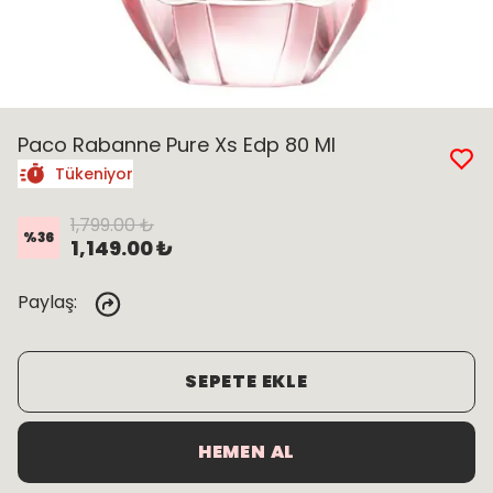
Paco Rabanne Pure Xs Edp 80 Ml
Tükeniyor
1,799.00 ₺
%
36
1,149.00 ₺
Paylaş
:
SEPETE EKLE
HEMEN AL