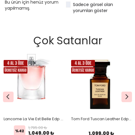
Bu ürün için henüz yorum
Sadece görsel olan
yapılmamış.
yorumları göster
Çok Satanlar
Lancome La Vie Est Belle Edp 75 Ml
Tom Ford Tuscan Leather Edp 100 Ml Unisex
1,795.00 ₺
%
42
1,049.00 ₺
1,099.00 ₺