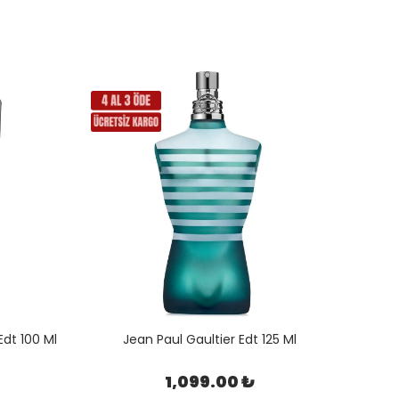
dt 100 Ml
Jean Paul Gaultier Edt 125 Ml
Chri
1,099.00 ₺