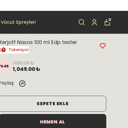
0
Vücut Spreyleri
Xerjoff Naxos 100 ml Edp tester
Tükeniyor
1,899.00 ₺
%
45
1,049.00 ₺
Paylaş
:
SEPETE EKLE
HEMEN AL