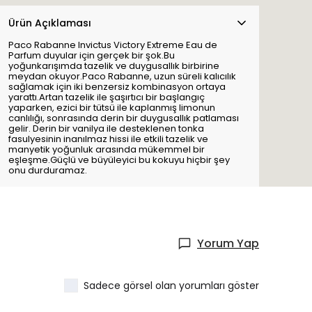
Ürün Açıklaması
Paco Rabanne Invictus Victory Extreme Eau de
Parfum duyular için gerçek bir şok.Bu
yoğunkarışımda tazelik ve duygusallık birbirine
meydan okuyor.Paco Rabanne, uzun süreli kalıcılık
sağlamak için iki benzersiz kombinasyon ortaya
yarattı.Artan tazelik ile şaşırtıcı bir başlangıç
yaparken, ezici bir tütsü ile kaplanmış limonun
canlılığı, sonrasında derin bir duygusallık patlaması
gelir. Derin bir vanilya ile desteklenen tonka
fasulyesinin inanılmaz hissi ile etkili tazelik ve
manyetik yoğunluk arasında mükemmel bir
eşleşme.Güçlü ve büyüleyici bu kokuyu hiçbir şey
onu durduramaz.
Yorum Yap
Sadece görsel olan yorumları göster