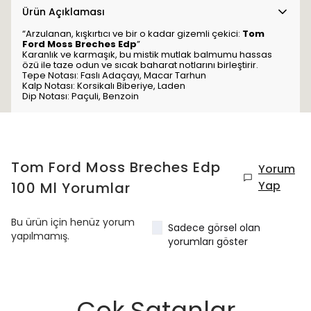
Ürün Açıklaması
“Arzulanan, kışkırtıcı ve bir o kadar gizemli çekici:
Tom
Ford Moss Breches Edp
”
Karanlık ve karmaşık, bu mistik mutlak balmumu hassas
özü ile taze odun ve sıcak baharat notlarını birleştirir.
Tepe Notası: Faslı Adaçayı, Macar Tarhun
Kalp Notası: Korsikalı Biberiye, Laden
Dip Notası: Paçuli, Benzoin
Tom Ford Moss Breches Edp
Yorum
Yap
100 Ml
Yorumlar
Bu ürün için henüz yorum
Sadece görsel olan
yapılmamış.
yorumları göster
Çok Satanlar