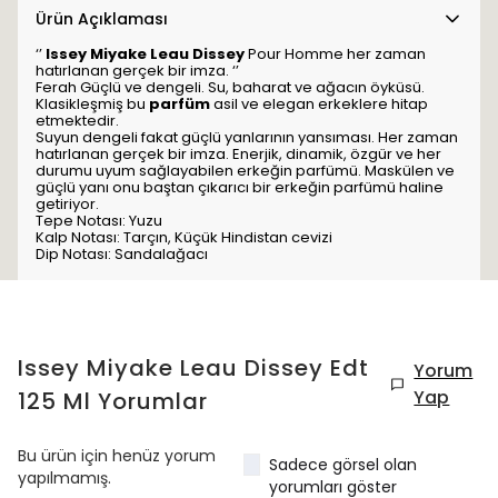
Ürün Açıklaması
‘’
Issey Miyake Leau Dissey
Pour Homme her zaman
hatırlanan gerçek bir imza. ‘’
Ferah Güçlü ve dengeli. Su, baharat ve ağacın öyküsü.
Klasikleşmiş bu
parfüm
asil ve elegan erkeklere hitap
etmektedir.
Suyun dengeli fakat güçlü yanlarının yansıması. Her zaman
hatırlanan gerçek bir imza. Enerjik, dinamik, özgür ve her
durumu uyum sağlayabilen erkeğin parfümü. Maskülen ve
güçlü yanı onu baştan çıkarıcı bir erkeğin parfümü haline
getiriyor.
Tepe Notası: Yuzu
Kalp Notası: Tarçın, Küçük Hindistan cevizi
Dip Notası: Sandalağacı
Issey Miyake Leau Dissey Edt
Yorum
Yap
125 Ml
Yorumlar
Bu ürün için henüz yorum
Sadece görsel olan
yapılmamış.
yorumları göster