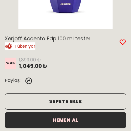
Xerjoff Accento Edp 100 ml tester
Tükeniyor
1,899.00 ₺
%
45
1,049.00 ₺
Paylaş
:
SEPETE EKLE
HEMEN AL