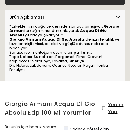
Ürün Açıklaması
‘’ Erkekler için doğa ve denizden bir güç birleşiyor.
Giorgio
Armani
erkeğin ruhundan anlayarak
Acqua Di Gio
Absolu
'yu ortaya çıkarıyor. ‘’
Giorgio Armani Acqua Dİ Gio Absolu
, denizin ferahlık ve
tazelenmişlik hissi, erkeksi ve güçlü odunsu notalarla
birleşiyor.
Sonucu ise; muhteşem uyumlu bir
parfüm
...
Tepe Notası: Su notaları, Bergamot, Elma, Greyfurt
Kalp Notası: Sardunya, Lavanta, Biberiye
Dip Notası: Labdanum, Odunsu Notalar, Paçuli, Tonka
Fasulyesi
Giorgio Armani Acqua Dİ Gio
Yorum
Yap
Absolu Edp 100 Ml
Yorumlar
Bu ürün için henüz yorum
Sadece görsel olan