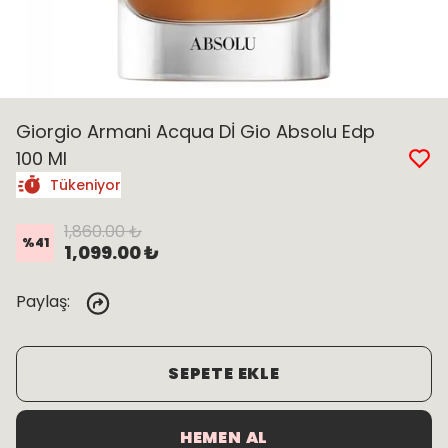
Giorgio Armani Acqua Dİ Gio Absolu Edp
100 Ml
Tükeniyor
1,860.00 ₺
%
41
1,099.00 ₺
Paylaş
:
SEPETE EKLE
HEMEN AL