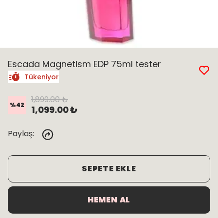
Escada Magnetism EDP 75ml tester
Tükeniyor
1,899.00 ₺
%
42
1,099.00 ₺
Paylaş
:
SEPETE EKLE
HEMEN AL