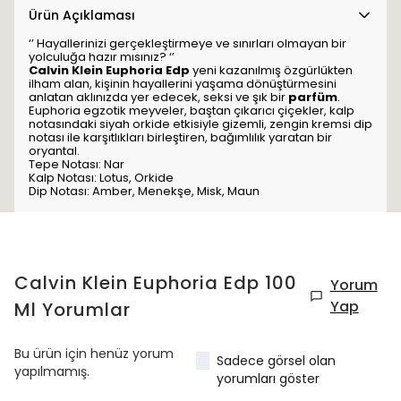
Ürün Açıklaması
‘’ Hayallerinizi gerçekleştirmeye ve sınırları olmayan bir
yolculuğa hazır mısınız? ‘’
Calvin Klein Euphoria Edp
yeni kazanılmış özgürlükten
ilham alan, kişinin hayallerini yaşama dönüştürmesini
anlatan aklınızda yer edecek, seksi ve şık bir
parfüm
.
Euphoria egzotik meyveler, baştan çıkarıcı çiçekler, kalp
notasındaki siyah orkide etkisiyle gizemli, zengin kremsi dip
notası ile karşıtlıkları birleştiren, bağımlılık yaratan bir
oryantal.
Tepe Notası: Nar
Kalp Notası: Lotus, Orkide
Dip Notası: Amber, Menekşe, Misk, Maun
Calvin Klein Euphoria Edp 100
Yorum
Yap
Ml
Yorumlar
Bu ürün için henüz yorum
Sadece görsel olan
yapılmamış.
yorumları göster