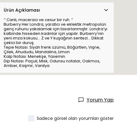
Ürün Açıklaması
‘’ Canlı, maceracı ve cesur bir ruh. ‘’
Burberry Her Londra, yaratıcı ve eklektik metropolün
genç ruhunu yakalamak için tasarlanmıştır. Londra’yı
kalbinde hisseden kadınlar için yapılır. Burberry'nin
yeni imza kokusu... Z ve Y kuşağının sentezi... Dikkat
çekici bir duruş.
Tepe Notası: Siyah frenk üzümü, Böğürtlen, Vişne,
Çilek, Ahududu, Mandalina, Limon
Kalp Notası: Menekşe, Yasemin
Dip Notası: Paçuli, Misk, Odunsu notalar, Oakmos,
Amber, Kaşmir, Vanilya
Yorum Yap
Sadece görsel olan yorumları göster