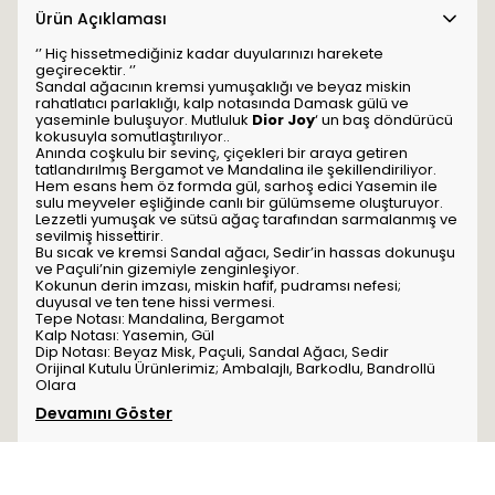
Ürün Açıklaması
‘’ Hiç hissetmediğiniz kadar duyularınızı harekete
geçirecektir. ‘’
Sandal ağacının kremsi yumuşaklığı ve beyaz miskin
rahatlatıcı parlaklığı, kalp notasında Damask gülü ve
yaseminle buluşuyor. Mutluluk
Dior Joy
‘ un baş döndürücü
kokusuyla somutlaştırılıyor..
Anında coşkulu bir sevinç, çiçekleri bir araya getiren
tatlandırılmış Bergamot ve Mandalina ile şekillendiriliyor.
Hem esans hem öz formda gül, sarhoş edici Yasemin ile
sulu meyveler eşliğinde canlı bir gülümseme oluşturuyor.
Lezzetli yumuşak ve sütsü ağaç tarafından sarmalanmış ve
sevilmiş hissettirir.
Bu sıcak ve kremsi Sandal ağacı, Sedir’in hassas dokunuşu
ve Paçuli’nin gizemiyle zenginleşiyor.
Kokunun derin imzası, miskin hafif, pudramsı nefesi;
duyusal ve ten tene hissi vermesi.
Tepe Notası: Mandalina, Bergamot
Kalp Notası: Yasemin, Gül
Dip Notası: Beyaz Misk, Paçuli, Sandal Ağacı, Sedir
Orijinal Kutulu Ürünlerimiz; Ambalajlı, Barkodlu, Bandrollü
Olara
Devamını Göster