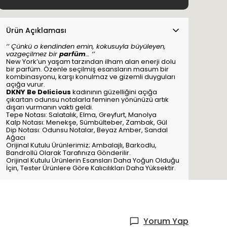
Ürün Açıklaması
‘’ Çünkü o kendinden emin, kokusuyla büyüleyen,
vazgeçilmez bir
parfüm
… ‘’
New York’un yaşam tarzından ilham alan enerji dolu
bir parfüm. Özenle seçilmiş esansların masum bir
kombinasyonu, karşı konulmaz ve gizemli duyguları
açığa vurur.
DKNY Be Delicious
kadınının güzelliğini açığa
çıkartan odunsu notalarla feminen yönünüzü artık
dışarı vurmanın vakti geldi.
Tepe Notası: Salatalık, Elma, Greyfurt, Manolya
Kalp Notası: Menekşe, Sümbülteber, Zambak, Gül
Dip Notası: Odunsu Notalar, Beyaz Amber, Sandal
Ağacı
Orijinal Kutulu Ürünlerimiz; Ambalajlı, Barkodlu,
Bandrollü Olarak Tarafınıza Gönderilir.
Orijinal Kutulu Ürünlerin Esansları Daha Yoğun Olduğu
İçin, Tester Ürünlere Göre Kalıcılıkları Daha Yüksektir.
Yorum Yap