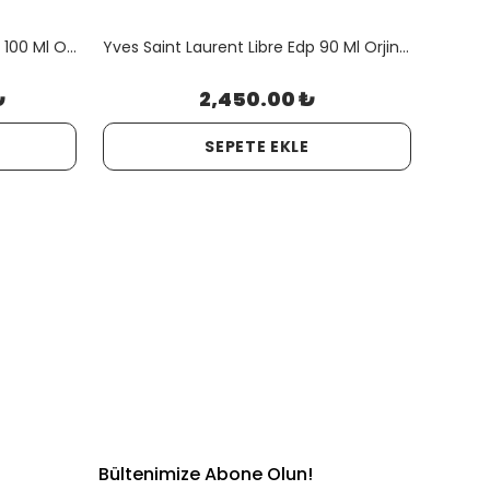
Versace Eros Pour Femme Edp 100 Ml Orjinal Kutulu
Yves Saint Laurent Libre Edp 90 Ml Orjinal Kutulu
₺
2,450.00 ₺
SEPETE EKLE
Bültenimize Abone Olun!