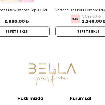
Montale Roses Musk İntense Edp 100 Ml Orjinal Kutulu
5,899.00 ₺
%
62
2,650.00 ₺
2,249.00 
SEPETE EKLE
SEPETE EKLE
Hakkımızda
Kurumsal