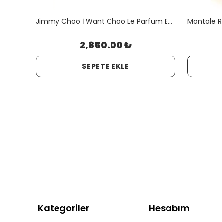
Libre L'Absolu Platine Absolu 90 ml JLT Woman
Jimmy Choo İ Want Choo Le Parfum Edp 100 Ml Orjinal Kutulu
2,850.00 ₺
SEPETE EKLE
Kategoriler
Hesabım