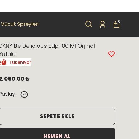
0
Vücut Spreyleri
DKNY Be Delicious Edp 100 Ml Orjinal
Kutulu
Tükeniyor
2,050.00 ₺
Paylaş
:
SEPETE EKLE
HEMEN AL