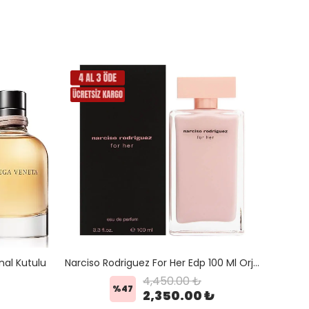
nal Kutulu
Narciso Rodriguez For Her Edp 100 Ml Orjinal Kutulu
4,450.00 ₺
%
47
2,350.00 ₺