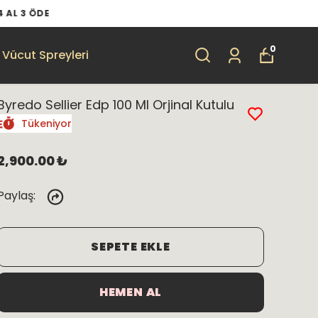
0
Vücut Spreyleri
Byredo Sellier Edp 100 Ml Orjinal Kutulu
Tükeniyor
2,900.00 ₺
Paylaş
:
SEPETE EKLE
HEMEN AL