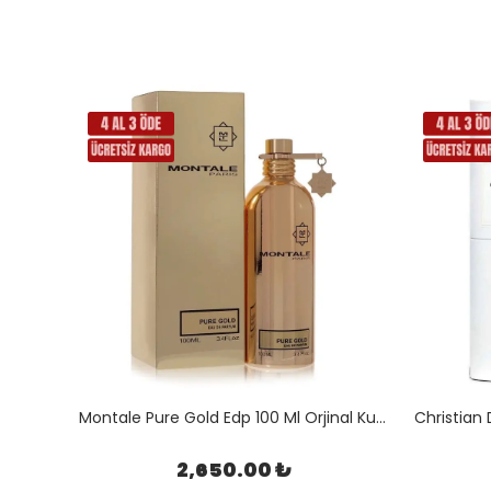
Lattafa Khamrah Qahwa Edp 100 Ml Orjinal Kutulu
Montale Pure Gold Edp 100 Ml Orjinal Kutulu
2,650.00 ₺