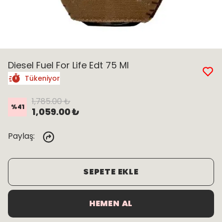
Diesel Fuel For Life Edt 75 Ml
Tükeniyor
1,785.00 ₺
%
41
1,059.00 ₺
Paylaş
:
SEPETE EKLE
HEMEN AL