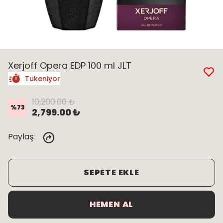
Xerjoff Opera EDP 100 ml JLT
Tükeniyor
10,200.00 ₺
%
73
2,799.00 ₺
Paylaş
:
SEPETE EKLE
HEMEN AL