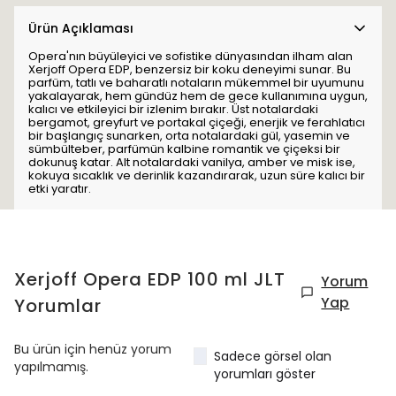
Ürün Açıklaması
Opera'nın büyüleyici ve sofistike dünyasından ilham alan
Xerjoff Opera EDP, benzersiz bir koku deneyimi sunar. Bu
parfüm, tatlı ve baharatlı notaların mükemmel bir uyumunu
yakalayarak, hem gündüz hem de gece kullanımına uygun,
kalıcı ve etkileyici bir izlenim bırakır. Üst notalardaki
bergamot, greyfurt ve portakal çiçeği, enerjik ve ferahlatıcı
bir başlangıç sunarken, orta notalardaki gül, yasemin ve
sümbülteber, parfümün kalbine romantik ve çiçeksi bir
dokunuş katar. Alt notalardaki vanilya, amber ve misk ise,
kokuya sıcaklık ve derinlik kazandırarak, uzun süre kalıcı bir
etki yaratır.
Xerjoff Opera EDP 100 ml JLT
Yorum
Yap
Yorumlar
Bu ürün için henüz yorum
Sadece görsel olan
yapılmamış.
yorumları göster