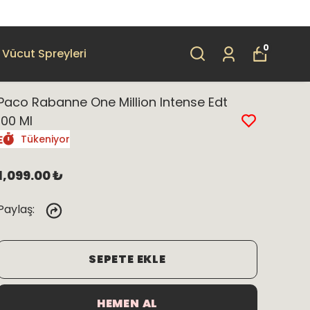
0
Vücut Spreyleri
Paco Rabanne One Million Intense Edt
100 Ml
Tükeniyor
1,099.00 ₺
Paylaş
:
SEPETE EKLE
HEMEN AL