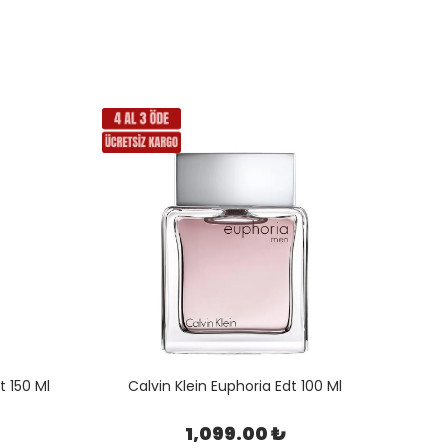
t 150 Ml
Calvin Klein Euphoria Edt 100 Ml
Bu
1,099.00 ₺