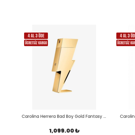
l
Carolina Herrera Bad Boy Gold Fantasy Men Edt 100 ML
Carolin
1,099.00 ₺