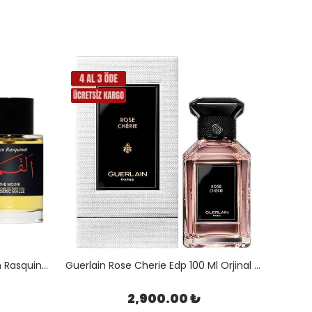
Frederic Malle The Moon Julien Rasquinet Edp 100 Ml Orjinal Kutulu
Guerlain Rose Cherie Edp 100 Ml Orjinal Kutulu
2,900.00 ₺