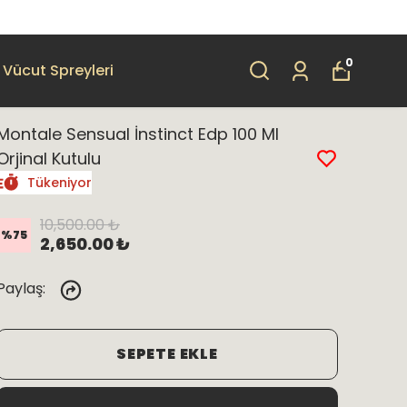
0
Vücut Spreyleri
Montale Sensual İnstinct Edp 100 Ml
Orjinal Kutulu
Tükeniyor
10,500.00 ₺
%
75
2,650.00 ₺
Paylaş
:
SEPETE EKLE