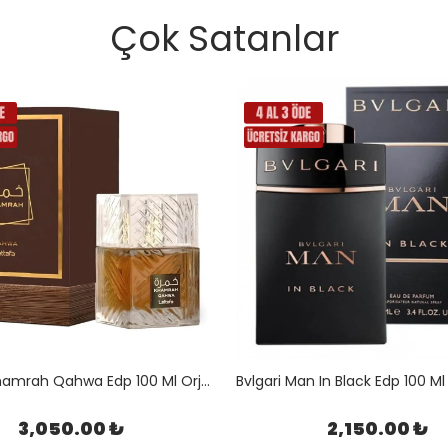
Çok Satanlar
Lattafa Khamrah Qahwa Edp 100 Ml Orjinal Kutulu
3,050.00 ₺
2,150.00 ₺