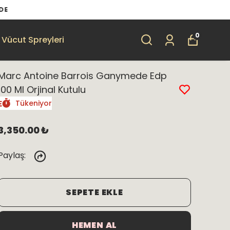
0
Vücut Spreyleri
Marc Antoine Barrois Ganymede Edp
100 Ml Orjinal Kutulu
Tükeniyor
3,350.00 ₺
Paylaş
:
SEPETE EKLE
HEMEN AL