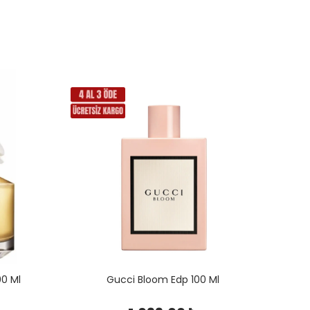
00 Ml
Gucci Bloom Edp 100 Ml
Estee