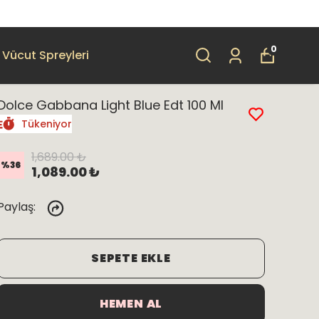
0
Vücut Spreyleri
Dolce Gabbana Light Blue Edt 100 Ml
Tükeniyor
1,689.00 ₺
%
36
1,089.00 ₺
Paylaş
:
SEPETE EKLE
HEMEN AL