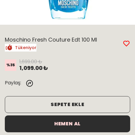
Moschino Fresh Couture Edt 100 Ml
Tükeniyor
1,699.00 ₺
%
35
1,099.00 ₺
Paylaş
:
SEPETE EKLE
HEMEN AL