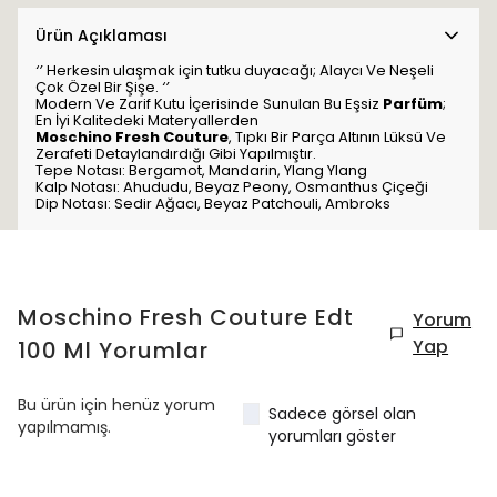
Ürün Açıklaması
‘’
Herkesin ulaşmak için tutku duyacağı; Alaycı Ve Neşeli
Çok Özel Bir Şişe.
‘’
Modern Ve Zarif Kutu İçerisinde Sunulan Bu Eşsiz
Parfüm
;
En İyi Kalitedeki Materyallerden
Moschino Fresh Couture
, Tıpkı Bir Parça Altının Lüksü Ve
Zerafeti Detaylandırdığı Gibi Yapılmıştır.
Tepe Notası: Bergamot, Mandarin, Ylang Ylang
Kalp Notası: Ahududu, Beyaz Peony, Osmanthus Çiçeği
Dip Notası: Sedir Ağacı, Beyaz Patchouli, Ambroks
Moschino Fresh Couture Edt
Yorum
Yap
100 Ml
Yorumlar
Bu ürün için henüz yorum
Sadece görsel olan
yapılmamış.
yorumları göster