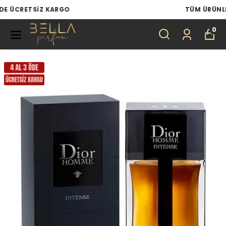
TÜM ÜRÜNLERDE 4 AL 3 ÖDE
0