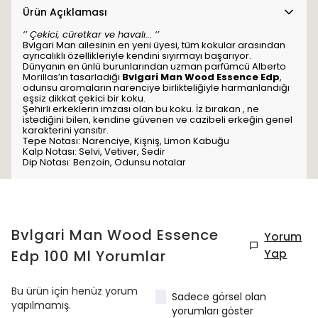
Ürün Açıklaması
‘’ Çekici, cüretkar ve havalı... ‘’
Bvlgari Man ailesinin en yeni üyesi, tüm kokular arasından
ayrıcalıklı özellikleriyle kendini sıyırmayı başarıyor.
Dünyanın en ünlü burunlarından uzman parfümcü Alberto
Morillas’ın tasarladığı
Bvlgari Man Wood Essence Edp
,
odunsu aromaların narenciye birlikteliğiyle harmanlandığı
eşsiz dikkat çekici bir koku.
Şehirli erkeklerin imzası olan bu koku. İz bırakan , ne
istediğini bilen, kendine güvenen ve cazibeli erkeğin genel
karakterini yansıtır.
Tepe Notası: Narenciye, Kişniş, Limon Kabuğu
Kalp Notası: Selvi, Vetiver, Sedir
Dip Notası: Benzoin, Odunsu notalar
Bvlgari Man Wood Essence
Yorum
Yap
Edp 100 Ml
Yorumlar
Bu ürün için henüz yorum
Sadece görsel olan
yapılmamış.
yorumları göster