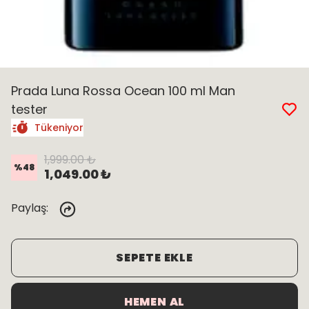
Prada Luna Rossa Ocean 100 ml Man
tester
Tükeniyor
1,999.00 ₺
%
48
1,049.00 ₺
Paylaş
:
SEPETE EKLE
HEMEN AL