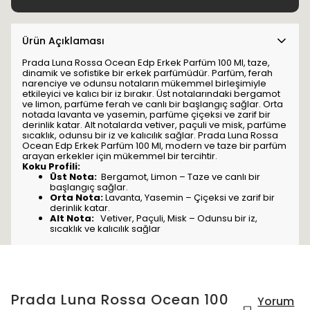
Ürün Açıklaması
Prada Luna Rossa Ocean Edp Erkek Parfüm 100 Ml, taze,
dinamik ve sofistike bir erkek parfümüdür. Parfüm, ferah
narenciye ve odunsu notaların mükemmel birleşimiyle
etkileyici ve kalıcı bir iz bırakır. Üst notalarındaki bergamot
ve limon, parfüme ferah ve canlı bir başlangıç sağlar. Orta
notada lavanta ve yasemin, parfüme çiçeksi ve zarif bir
derinlik katar. Alt notalarda vetiver, paçuli ve misk, parfüme
sıcaklık, odunsu bir iz ve kalıcılık sağlar. Prada Luna Rossa
Ocean Edp Erkek Parfüm 100 Ml, modern ve taze bir parfüm
arayan erkekler için mükemmel bir tercihtir.
Koku Profili:
Üst Nota:
Bergamot, Limon – Taze ve canlı bir
başlangıç sağlar.
Orta Nota:
Lavanta, Yasemin – Çiçeksi ve zarif bir
derinlik katar.
Alt Nota:
Vetiver, Paçuli, Misk – Odunsu bir iz,
sıcaklık ve kalıcılık sağlar
Prada Luna Rossa Ocean 100
Yorum