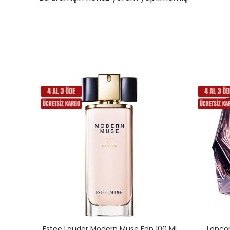
 Ml
Estee Lauder Modern Muse Edp 100 Ml
Lancom