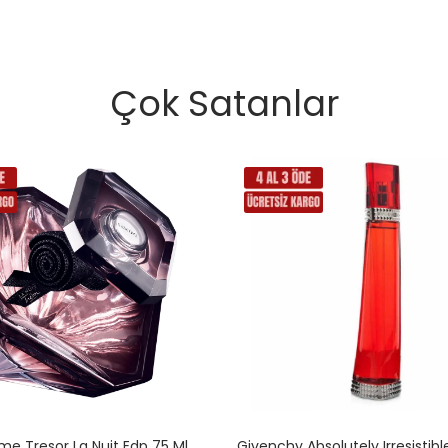
Çok Satanlar
e Tresor La Nuit Edp 75 Ml
Givenchy Absolutely Irresistibl