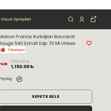
0
Vücut Spreyleri
Maison Francis Kurkdjian Baccarat
Rouge 540 Extrait Edp 70 Ml Unisex
Tükeniyor
1,899.00 ₺
%
39
1,150.00 ₺
Paylaş
:
SEPETE EKLE