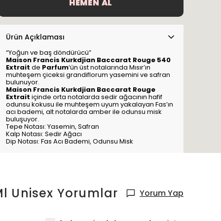
HEMEN AL
Ürün Açıklaması
“Yoğun ve baş döndürücü”
Maison Francis Kurkdjian Baccarat Rouge 540
Extrait
de
Parfum
‘ün üst notalarında Mısır’ın
muhteşem çiceksi grandiflorum yasemini ve safran
bulunuyor.
Maison Francis Kurkdjian Baccarat Rouge
Extrait
içinde orta notalarda sedir ağacının hafif
odunsu kokusu ile muhteşem uyum yakalayan Fas’ın
acı bademi, alt notalarda amber ile odunsu misk
buluşuyor.
Tepe Notası: Yasemin, Safran
Kalp Notası: Sedir Ağacı
Dip Notası: Fas Acı Bademi, Odunsu Misk
l Unisex
Yorumlar
Yorum Yap