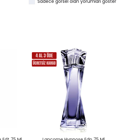
Sadece görsel olan yorumları göster
e Edt 75 Ml
Lancome Hypnose Edp 75 Ml