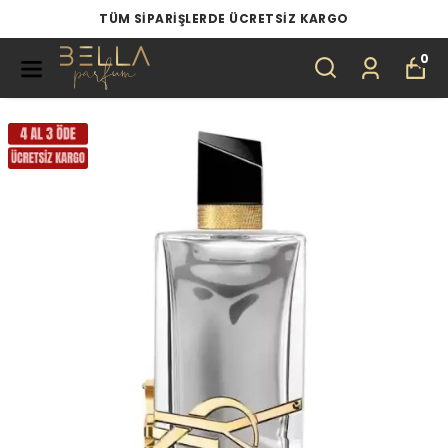
TÜM ÜRÜNLERDE 4 AL 3 ÖDE
0