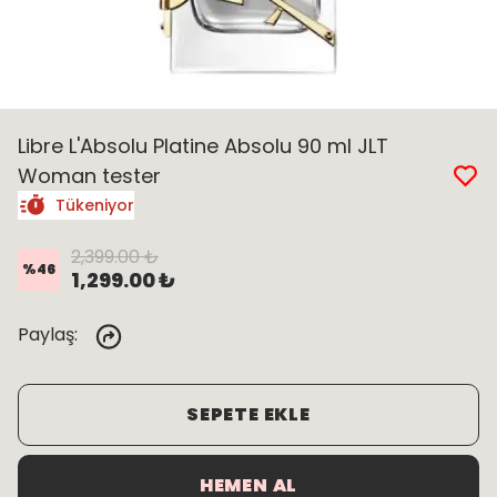
Libre L'Absolu Platine Absolu 90 ml JLT
Woman tester
Tükeniyor
2,399.00 ₺
%
46
1,299.00 ₺
Paylaş
:
SEPETE EKLE
HEMEN AL